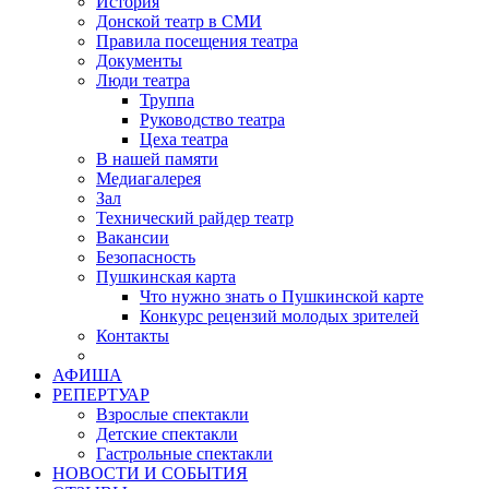
История
Донской театр в СМИ
Правила посещения театра
Документы
Люди театра
Труппа
Руководство театра
Цеха театра
В нашей памяти
Медиагалерея
Зал
Технический райдер театр
Вакансии
Безопасность
Пушкинская карта
Что нужно знать о Пушкинской карте
Конкурс рецензий молодых зрителей
Контакты
АФИША
РЕПЕРТУАР
Взрослые спектакли
Детские спектакли
Гастрольные спектакли
НОВОСТИ И СОБЫТИЯ