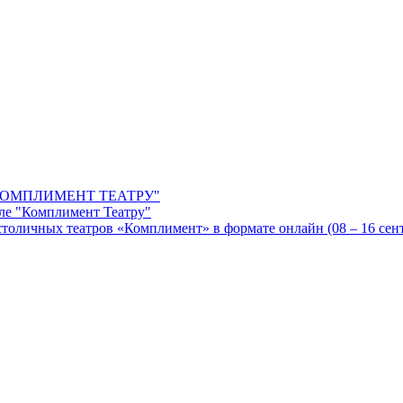
ОМПЛИМЕНТ ТЕАТРУ"
ле "Комплимент Театру"
оличных театров «Комплимент» в формате онлайн (08 – 16 сентя