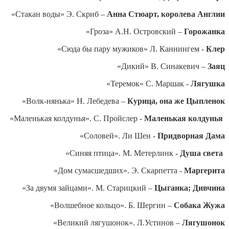
«Стакан воды» Э. Скриб –
Анна Стюарт, королева Англии
«Гроза» А.Н. Островский –
Горожанка
«Сюда бы пару мужиков» Л. Каннингем -
Клер
«Дикий» В. Синакевич –
Заяц
«Теремок» С. Маршак -
Лягушка
«Волк-нянька» Н. Лебедева –
Курица, она же Цыпленок
«Маленькая колдунья». С. Пройслер -
Маленькая колдунья
«Соловей». Ли Шен -
Придворная Дама
«Синяя птица». М. Метерлинк -
Душа света
«Дом сумасшедших». Э. Скарпетта -
Маргерита
«За двумя зайцами». М. Старицкий –
Цыганка; Дивчина
«Волшебное кольцо». Б. Шергин –
Собака Жужа
«Великий лягушонок». Л.Устинов –
Лягушонок