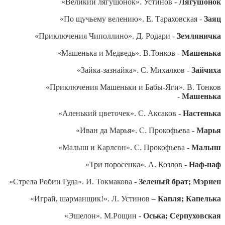
«Великий лягушонок». Устинов -
Лягушонок
«По щучьему велению». Е. Тараховская -
Заяц
«Приключения Чиполлино». Д. Родари -
Земляничка
«Машенька и Медведь». В.Тонков -
Машенька
«Зайка-зазнайка». С. Михалков -
Зайчиха
«Приключения Машеньки и Бабы-Яги». В. Тонков
-
Машенька
«Аленький цветочек». С. Аксаков -
Настенька
«Иван да Марья». С. Прокофьева -
Марья
«Малыш и Карлсон». С. Прокофьева -
Малыш
«Три поросенка». А. Козлов -
Наф-наф
«Стрела Робин Гуда». И. Токмакова -
Зеленый брат; Мэриен
«Играй, шарманщик!». Л. Устинов –
Капля; Капелька
«Эшелон». М.Рощин -
Оська; Серпуховская