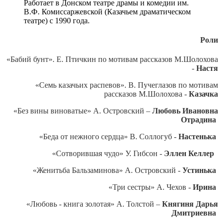
Работает в Донском театре драмы и комедии им.
В.Ф. Комиссаржевской (Казачьем драматическом
театре) с 1990 года.
Роли
«Бабий бунт». Е. Птичкин по мотивам рассказов М.Шолохова
-
Настя
«Семь казачьих распевов». В. Пучеглазов по мотивам
рассказов М.Шолохова -
Казачка
«Без вины виноватые» А. Островский –
Любовь Ивановна
Отрадина
«Беда от нежного сердца» В. Соллогуб -
Настенька
«Сотворившая чудо» У. Гибсон -
Эллен Келлер
«Женитьба Бальзаминова» А. Островский -
Устинька
«Три сестры» А. Чехов -
Ирина
«Любовь - книга золотая» А. Толстой –
Княгиня Дарья
Дмитриевна