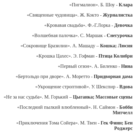
«Пигмалион». Б. Шоу -
Клара
«Священные чудовища». Ж. Кокто -
Журналистка
«Кровавая свадьба». Ф.-Г.Лорка -
Девочка
«Волшебная палочка». С. Маршак
- Снегурочка
«Сокровище Бразилии». А. Машаду –
Кошка; Люсия
«Крошка Цахес». Э. Гофман -
Птица Колибри
«Первый сезон». А. Биленко -
Нина
«Бертольдо при дворе». А. Моретто -
Придворная дама
«Укрощение строптивой». У. Шекспир -
Вдова
«Не за нас судьба». М. Горький –
Цыганка; Массовые сцены
«Последний пылкий влюбленный». Н. Саймон -
Бобби
Митчелл
«Приключения Тома Сойера». М. Твен -
Гек Финн; Бен
Роджерс