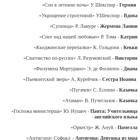
«Сон в летнюю ночь» У. Шекспир -
Гермия
«Укрощение строптивой» У.Шекспир -
Вдова
«Супница» Р. Ламуре -
Жермена Лапюи
«Снег над нашей любовью» Р. Тома -
Катрин
«Кьоджинские перепалки» К. Гольдони -
Кекки
«Сватовство по-русски» Л. Разумовский -
Виктория
«Филумена Мортурано» Э. де Филиппо -
Диана
«Пьемонтский зверь» А. Курейчик -
Сестра Иоанна
«Пугачев» С. Есенин -
Казачка
«Атаман» В. Пучеглазов -
Казачка
«Госпожа министерша» Ю. Нушич -
Панта; Учительница
английского языка
«Оркестр» Ж. Ануй -
Памелла
«Антигона» Софокл –
Антигона; Девушка из хора