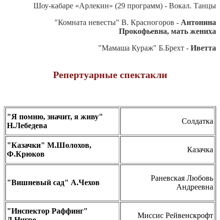
Шоу-кабаре «Арлекин» (29 программ) - Вокал. Танцы
"Комната невесты" В. Красногоров -
Антонина
Прокофьевна, мать жениха
"Мамаша Кураж" Б.Брехт -
Иветта
Репертуарные спектакли
"Я помню, значит, я живу"
Солдатка
Н.Лебедева
"Казачки" М.Шолохов,
Казачка
Ф.Крюков
Раневская Любовь
"Вишневый сад" А.Чехов
Андреевна
"Инспектор Раффинг"
Миссис Рейвенскрофт
Д.Нигро