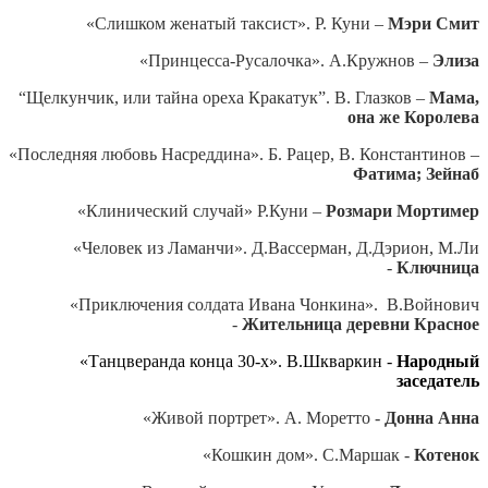
«Слишком женатый таксист». Р. Куни –
Мэри Смит
«Принцесса-Русалочка». А.Кружнов –
Элиза
“Щелкунчик, или тайна ореха Кракатук”. В. Глазков –
Мама,
она же Королева
«Последняя любовь Насреддина». Б. Рацер, В. Константинов –
Фатима; Зейнаб
«Клинический случай» Р.Куни –
Розмари Мортимер
«Человек из Ламанчи». Д.Вассерман, Д.Дэрион, М.Ли
-
Ключница
«Приключения солдата Ивана Чонкина». В.Войнович
-
Жительница деревни Красное
«Танцверанда конца 30-х». В.Шкваркин -
Народный
заседатель
«Живой портрет». А. Моретто -
Донна Анна
«Кошкин дом». С.Маршак -
Котенок