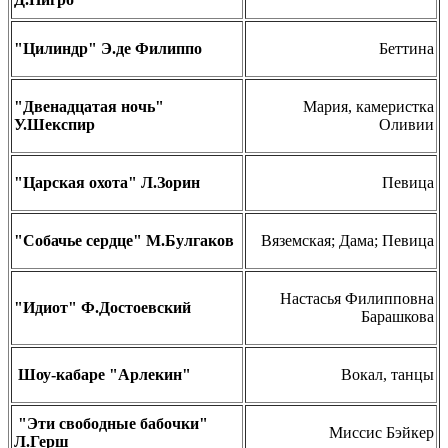
"Цилиндр" Э.де Филиппо
Беттина
"Двенадцатая ночь"
Мария, камеристка
У.Шекспир
Оливии
"Царская охота" Л.Зорин
Певица
"Собачье сердце" М.Булгаков
Вяземская; Дама; Певица
Настасья Филипповна
"Идиот" Ф.Достоевский
Барашкова
Шоу-кабаре "Арлекин"
Вокал, танцы
"Эти свободные бабочки"
Миссис Бэйкер
Л.Герш