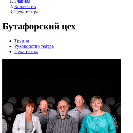
Главная
Коллектив
Цеха театра
Бутафорский цех
Труппа
Руководство театра
Цеха театра