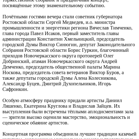
посвящённые этому знаменательному событию.
Почётными гостями вечера стали советник губернатора
Ростовской области Сергей Медведев, и.о. министра
промышленности и энергетики региона Вячеслав Тимченко,
глава города Павел Исаков, первый заместитель главы
администрации Константин Хмельницкий, председатель
городской Думы Виктор Синюгин, депутат Законодательного
Собрания Ростовской области Борис Гуркин, благочинный
приходов Новочеркасского округа протоиерей Олег
Добринский, атаман Новочеркасского округа Андрей
Демченко, председатель общественной палаты Марина
Носкова, председатель совета ветеранов Виктор Буров, а
также депутаты городской Думы Алена Колесникова,
Александр Буцев, Дмитрий Духопельников, Игорь
Сафронкин.
Особую атмосферу празднику придали артисты Даниил
Ляшенко, Екатерина Круглова и Владислав Зайцев. Их
выступления были встречены тёплыми аплодисментами зала
— зрители высоко оценили мастерство, эмоциональность и
сценическое обаяние артистов.
Концертная программа объединила лучшие традиции казачьей