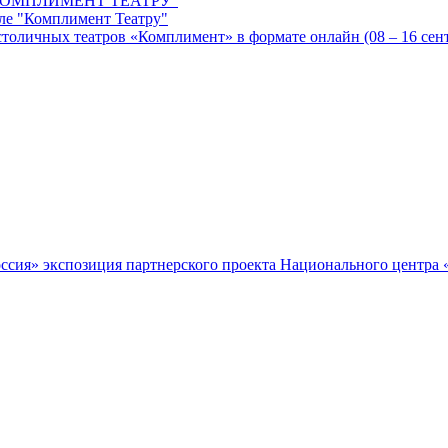
ОМПЛИМЕНТ ТЕАТРУ"
ле "Комплимент Театру"
оличных театров «Комплимент» в формате онлайн (08 – 16 сентя
экспозиция партнерского проекта Национального центра 