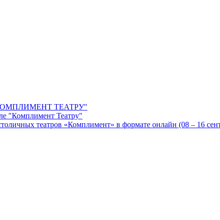
ОМПЛИМЕНТ ТЕАТРУ"
ле "Комплимент Театру"
оличных театров «Комплимент» в формате онлайн (08 – 16 сентя