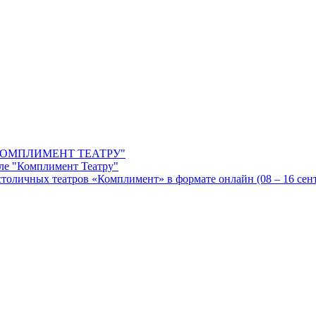
ОМПЛИМЕНТ ТЕАТРУ"
ле "Комплимент Театру"
оличных театров «Комплимент» в формате онлайн (08 – 16 сентя