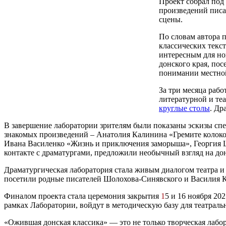
Проект собрал под
произведений писа
сцены.
По словам автора 
классических текст
интересным для но
донского края, по
понимании местной
За три месяца раб
литературной и те
круглые столы
. Др
В завершение лаборатории зрителям были показаны эскизы спе
знакомых произведений – Анатолия Калинина «Гремите колокол
Ивана Василенко «Жизнь и приключения заморыша», Георгия Ш
контакте с драматургами, предложили необычный взгляд на дон
Драматургическая лаборатория стала живым диалогом театра и 
посетили родные писателей Шолохова-Синявского и Василия 
Финалом проекта стала церемония закрытия
1
5 и 16 ноября 202
рамках Лаборатории, войдут в методическую базу для театраль
«Ожившая донская классика» — это не только творческая лабо