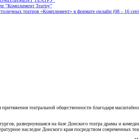
ОМПЛИМЕНТ ТЕАТРУ"
ле "Комплимент Театру"
оличных театров «Комплимент» в формате онлайн (08 – 16 сентя
ром притяжения театральной общественности благодаря масштабн
тургов, развернувшаяся на базе Донского театра драмы и комеди
ературное наследие Донского края посредством современных те