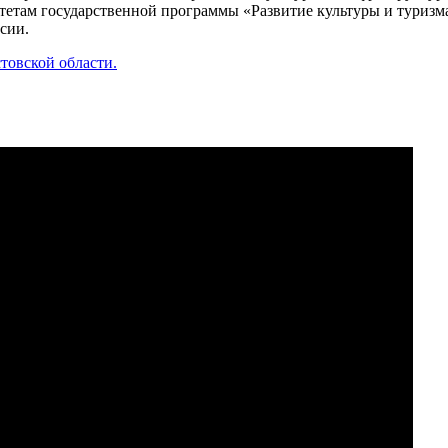
итетам государственной программы «Развитие культуры и туризм
сии.
товской области.