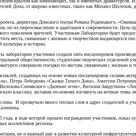
 своим крылом как начинающих, так и именитых драматургов. И
телей Дона, от широко известных, таких как Михаил Шолохов, до
проекта, директора Донского театра Романа Родницкого, «Оживша
ов, но их переосмысление и адаптация к современности. Цель п
вого поколения зрителей. Участникам Лаборатории будет предос
сетить места, связанные с жизнью и творчеством выдающихся пис
 культуры и истории.
оты лаборатории участники создали пять инсценировок произвед
атральной общественности, студентами творческих отделений уч
аматурги совершили поездки по местам, связанным с жизнью и 
ктаклей, созданных на основе новых инсценировок силами акте
а», Петра Лебеденко «Сказки Тихого Дона», Аматуни Петрония 
олохова-Синявского «Далекие огни», Виталия Закруткина «Лик 
скую классику, заставив по-новому взглянуть на вечные темы лю
слова. И прозвучало много теплых слов в адрес создателей и у
Калинина.
5 года
,
в ходе которой прошло награждение участников, показ лу
ных коллективов региона.
ратория, но и важный шаг в развитии культурной инфраструктур