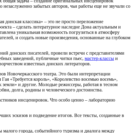
х общая задача – создание оригинальных инсценировок
 незаслуженно забытых авторов, чьи работы еще не звучали со
я донская классика» – это не просто переложение
роекта – сделать литературное наследие Дона актуальным и
тавлена уникальная возможность погрузиться в атмосферу
ателей, и создать новые произведения, основанные на глубоком
ений донских писателей, провели встречи с представителями
ебных заведений, публичные читки пьес,
мастер-классы
и
творчеством известных донских литераторов.
ров Новочеркасского театра. Это были интерпретации
Гая «Требуется король», «Королевство восемью восемь»,
земли» и другие. Молодые режиссеры, работая в тесном
бви, долга, родины и человеческого достоинства.
частников инсценировок. Что особо ценно – лабораторию
чших эскизов и подведение итогов. Все тексты, созданные в
ы малого города, событийного туризма и диалога между